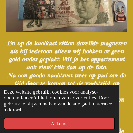
En op de koelkast zitten dezelfde magneten
als bij iedereen alleen wij hebben er geen
geld onder geplakt. Wil je het appartement
ook zien? klik dan op de foto.
Na een goede nachtrust weer op pad om de
tijd door te komen tot de wedstrijd, op
bezoek in een fort waar tevens een
Deze website gebruikt cookies voor analyse-
doeleinden en/of het tonen van advertenties. Door
oorlogsmuzeum is gevestigd. We geven een
gebruik te blijven maken van de site gaat u hiermee
aantal foto's weer, en ook weer zonder
akkoord.
commentaar.
Akkoord
Het fort van Belgrado bestaat uit de oude