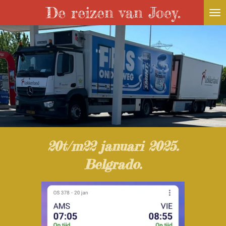
De reizen van Joey.
Ga
direct
naar
de
hoofdinhoud
20t/m22 januari 2025.
Belgrado.