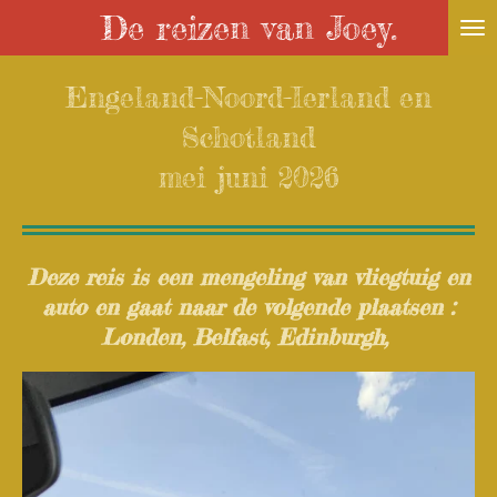
De reizen van Joey.
Ga
direct
Engeland-Noord-Ierland en
naar
de
Schotland
hoofdinhoud
mei juni 2026
Deze reis is een mengeling van vliegtuig en
auto en gaat naar de volgende plaatsen :
Londen, Belfast, Edinburgh,