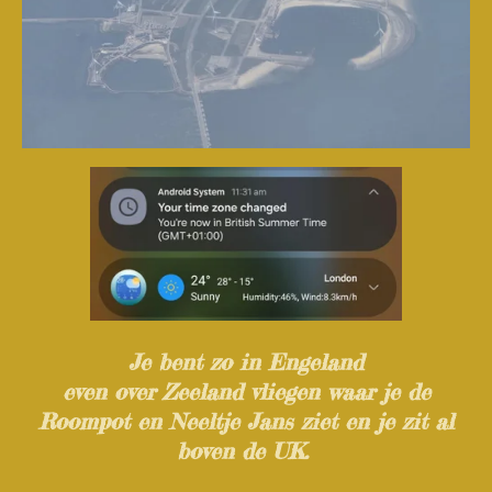
Je bent zo in Engeland
even over Zeeland vliegen waar je de
Roompot en Neeltje Jans ziet en je zit al
boven de UK.