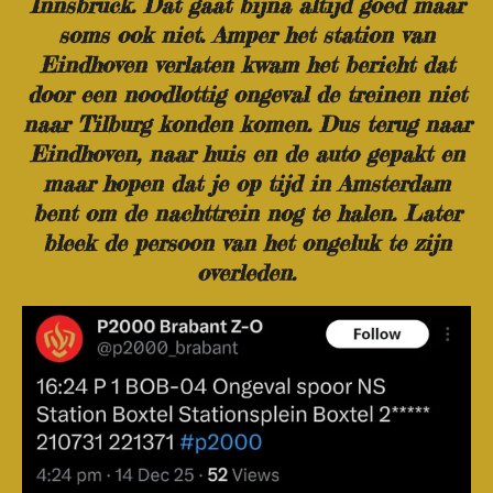
Innsbruck. Dat gaat bijna altijd goed maar
soms ook niet. Amper het station van
Eindhoven verlaten kwam het bericht dat
door een noodlottig ongeval de treinen niet
naar Tilburg konden komen. Dus terug naar
Eindhoven, naar huis en de auto gepakt en
maar hopen dat je op tijd in Amsterdam
bent om de nachttrein nog te halen. Later
bleek de persoon van het ongeluk te zijn
overleden.