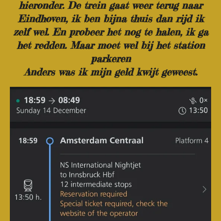
hieronder. De trein gaat weer terug naar
Eindhoven, ik ben bijna thuis dan rijd ik
zelf wel. En probeer het nog te halen, ik ga
het redden. Maar moet wel bij het station
parkeren
Anders was ik mijn geld kwijt geweest.