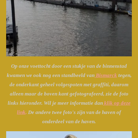
Op onze voettocht door een stukje van de binnenstad
kwamen we ook nog een standbeeld van
Bismarck
tegen,
de onderkant geheel volgespoten met graffiti, daarom
alleen maar de boven kant gefotografeerd, zie de foto
links hieronder. Wil je meer informatie dan
klik op deze
link
.
De andere twee foto's zijn van de haven of
onderdeel van de haven.