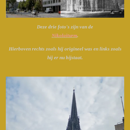
Deze drie foto's zijn van de
Nikolaiturm
.
Hierboven rechts zoals hij origineel was en links zoals
hij er nu bijstaat.