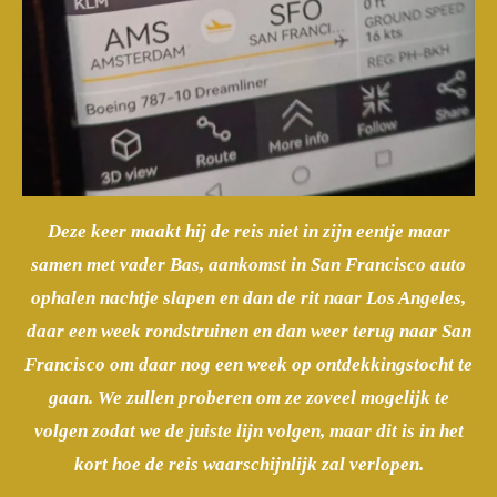
Deze keer maakt hij de reis niet in zijn eentje maar
samen met vader Bas, aankomst in San Francisco auto
ophalen nachtje slapen en dan de rit naar Los Angeles,
daar een week rondstruinen en dan weer terug naar San
Francisco om daar nog een week op ontdekkingstocht te
gaan. We zullen proberen om ze zoveel mogelijk te
volgen zodat we de juiste lijn volgen, maar dit is in het
kort hoe de reis waarschijnlijk zal verlopen.