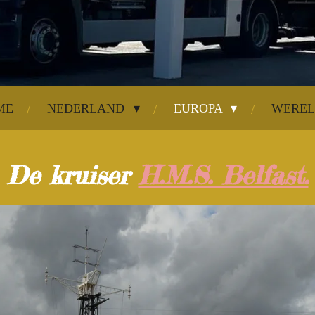
ME
NEDERLAND
EUROPA
WERE
De kruiser
H.M.S. Belfast.