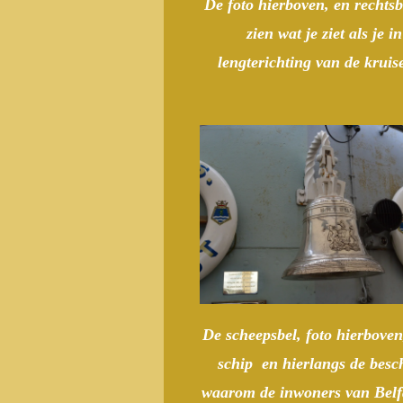
De foto hierboven, en rechts
zien wat je ziet als je i
lengterichting van de kruise
De scheepsbel, foto hierbove
schip en hierlangs de besc
waarom de inwoners van Belf