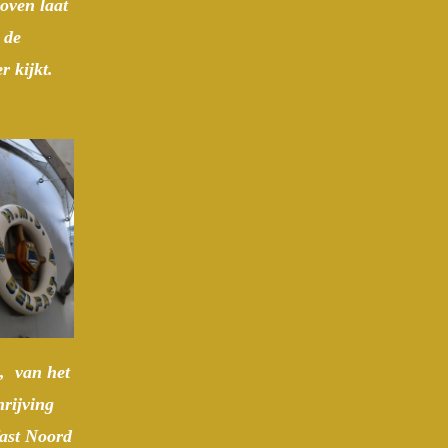
boven laat
n de
r kijkt.
n, van het
hrijving
ast Noord