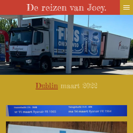
De reizen van Joey.
Ga
direct
naar
de
hoofdinhoud
Dublin
maart 2022