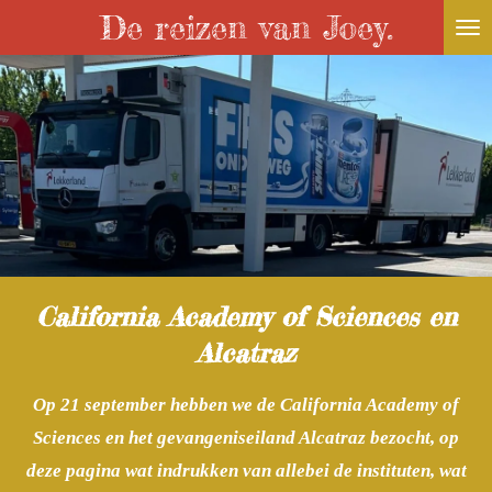
De reizen van Joey.
Ga
direct
naar
de
hoofdinhoud
California Academy of Sciences en
Alcatraz
Op 21 september hebben we de California Academy of
Sciences en het gevangeniseiland Alcatraz bezocht, op
deze pagina wat indrukken van allebei de instituten, wat