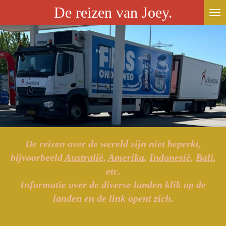
De reizen van Joey.
Ga
direct
naar
de
hoofdinhoud
De reizen over de wereld zijn niet beperkt,
bijvoorbeeld
Australië
,
Amerika
,
Indonesië
,
Bali
,
etc.
Informatie over de diverse landen klik op de
landen en de link opent zich.