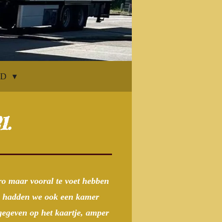
LD
1.
ro maar vooral te voet hebben
ar hadden we ook een kamer
ngegeven op het kaartje, amper