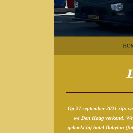
HO
D
Op 27 september 2021 zijn we
we Den Haag verkend. We z
geboekt bij hotel Babylon (fo