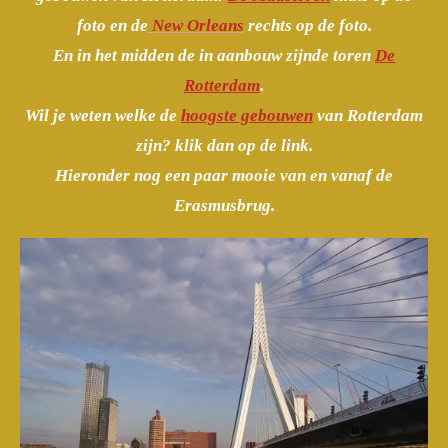
foto en de
New Orleans
rechts op de foto.
En in het midden de in aanbouw zijnde toren
De
Rotterdam
.
Wil je weten welke de
hoogste gebouwen
van Rotterdam
zijn? klik dan op de link.
Hieronder nog een paar mooie van en vanaf de
Erasmusbrug.