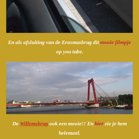
En als afsluiting van de Erasmusbrug dit
mooie filmpje
op you tube.
De
Willemsbrug
ook een mooie!! En
hier
zie je hem
helemaal.