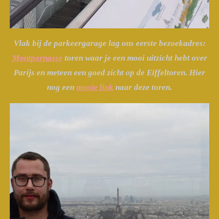
Vlak bij de parkeergarage lag ons eerste bezoekadres:
Montparnasse
toren waar je een mooi uitzicht hebt over
Parijs en meteen een goed zicht op de Eiffeltoren. Hier
nog een
mooie link
naar deze toren.