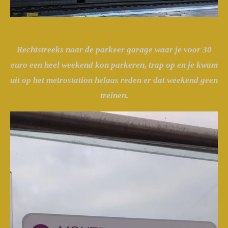
Rechtstreeks naar de parkeer garage waar je voor 30
euro een heel weekend kon parkeren, trap op en je kwam
uit op het metrostation helaas reden er dat weekend geen
treinen.