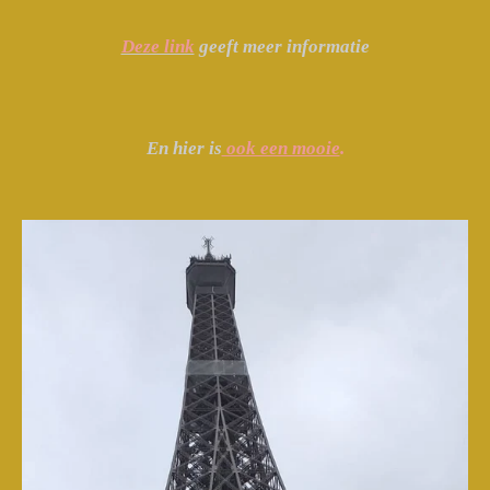
Deze link
geeft meer informatie
En hier is
ook een mooie
.