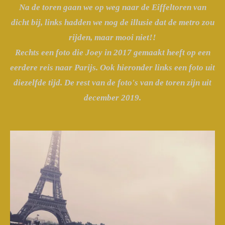
Na de toren gaan we op weg naar de Eiffeltoren van
dicht bij, links hadden we nog de illusie dat de metro zou
rijden, maar mooi niet!!
Rechts een foto die Joey in 2017 gemaakt heeft op een
eerdere reis naar Parijs. Ook hieronder links een foto uit
diezelfde tijd. De rest van de foto's van de toren zijn uit
december 2019.